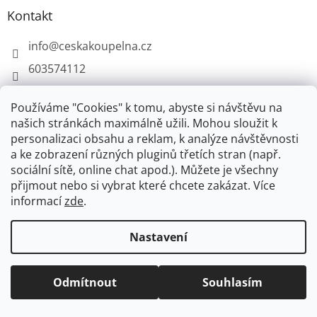
Kontakt
info
@
ceskakoupelna.cz
603574112
Používáme "Cookies" k tomu, abyste si návštěvu na
našich stránkách maximálně užili. Mohou sloužit k
personalizaci obsahu a reklam, k analýze návštěvnosti
Retro koupelna - kompletní vybavení
a ke zobrazení různých pluginů třetích stran (např.
sociální sítě, online chat apod.). Můžete je všechny
přijmout nebo si vybrat které chcete zakázat. Více
informací
zde
.
Vytvořil Shoptet
+
plnenieshopu.cz
Nastavení
Copyright 2026
Česká koupelna
. Všechna práva
vyhrazena.
Odmítnout
Souhlasím