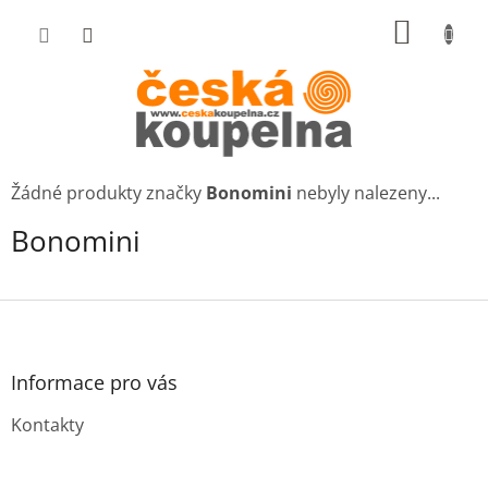
Přejít
NÁKUP
na
KOŠÍK
obsah
Žádné produkty značky
Bonomini
nebyly nalezeny...
Bonomini
Z
á
p
a
Informace pro vás
t
Kontakty
í