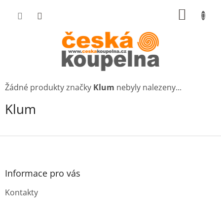
Přejít
NÁKUP
na
KOŠÍK
obsah
Žádné produkty značky
Klum
nebyly nalezeny...
Klum
Z
á
p
a
Informace pro vás
t
Kontakty
í