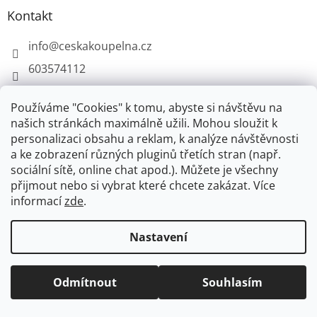
Kontakt
info
@
ceskakoupelna.cz
603574112
Používáme "Cookies" k tomu, abyste si návštěvu na
našich stránkách maximálně užili. Mohou sloužit k
personalizaci obsahu a reklam, k analýze návštěvnosti
Retro koupelna - kompletní vybavení
a ke zobrazení různých pluginů třetích stran (např.
sociální sítě, online chat apod.). Můžete je všechny
přijmout nebo si vybrat které chcete zakázat. Více
informací
zde
.
Vytvořil Shoptet
+
plnenieshopu.cz
Nastavení
Copyright 2026
Česká koupelna
. Všechna práva
vyhrazena.
Odmítnout
Souhlasím