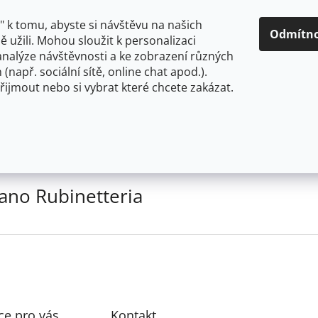
KONTAKTY
 k tomu, abyste si návštěvu na našich
Odmítn
 užili. Mohou sloužit k personalizaci
analýze návštěvnosti a ke zobrazení různých
HLEDAT
 (např. sociální sítě, online chat apod.).
řijmout nebo si vybrat které chcete zakázat.
etteria
byly nalezeny...
tano Rubinetteria
ce pro vás
Kontakt