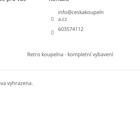
info
@
ceskakoupeln
a.cz
603574112
Retro koupelna - kompletní vybavení
áva vyhrazena.