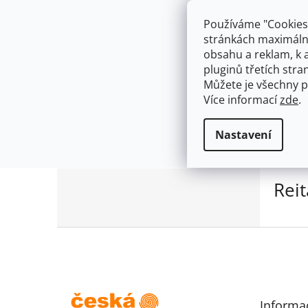
Přejít
603574112
info@ceskakoupelna.cz
na
Používáme "Cookies"
obsah
stránkách maximálně
obsahu a reklam, k 
pluginů třetích stran
Můžete je všechny p
Více informací
zde
.
Prodávané značky
Reitano Rubin
Domů
Nastavení
Žádné produkty značky
Reitano Rubinetteria
ne
P
Rei
o
s
t
Z
r
á
a
p
n
a
n
t
í
Informa