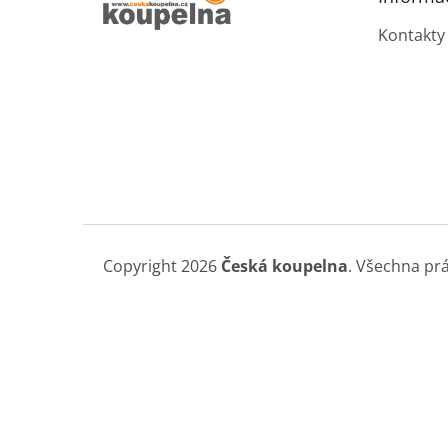
í
p
a
Kontakty
n
e
l
Copyright 2026
Česká koupelna
. Všechna pr