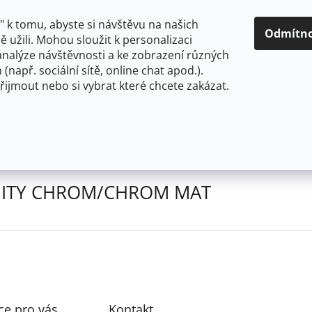
KONTAKTY
 k tomu, abyste si návštěvu na našich
Odmítn
 užili. Mohou sloužit k personalizaci
analýze návštěvnosti a ke zobrazení různých
HLEDAT
 (např. sociální sítě, online chat apod.).
řijmout nebo si vybrat které chcete zakázat.
OM/CHROM MAT
M MAT
nebyly nalezeny...
ITY CHROM/CHROM MAT
ce pro vás
Kontakt