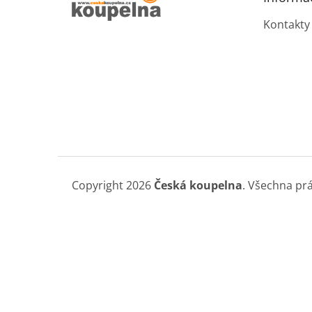
í
p
a
Kontakty
n
e
l
Copyright 2026
Česká koupelna
. Všechna pr