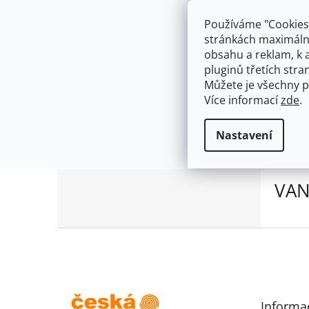
Přejít
603574112
info@ceskakoupelna.cz
na
Používáme "Cookies"
obsah
stránkách maximálně
obsahu a reklam, k 
pluginů třetích stran
Můžete je všechny p
Více informací
zde
.
Prodávané značky
VANITY CHR
Domů
Nastavení
Žádné produkty značky
VANITY CHROM/CHRO
P
VAN
o
s
t
Z
r
á
a
p
n
a
n
t
í
Informa