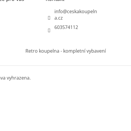
info
@
ceskakoupeln
a.cz
603574112
Retro koupelna - kompletní vybavení
áva vyhrazena.